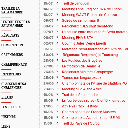
>
15/07
Trail de Landudal
>
TRAIL DE LA
14/07
Meeting Label Régional WA de Thaon
SALAMANDRE
>
13/07
Meeting WACT Bronze de Courtrai
>
09/07
Soirée de saint- maur 9
LES FOULÉES DE LA
>
SALAMANDRE
08/07
Régionaux CJES sauf demi-fond
>
07/07
La course entre mer et forêt Semi-marath
RÉSULTATS
Plage
>
06/07
Meeting EHA USTA
>
02/07
Courir la Jules Verne Enedis
COMPÉTITION
>
01/07
Marathon, semi-marathon et 10km de Cal
>
30/06
Régionaux Benjamin(e)s Tourcoing
CALENDRIERS
>
28/06
Les Foulées des Bruyères
CHAMPIONNATS
>
27/06
Le triathlon de Deauville
>
26/06
Régionaux Minimes Compiègne
INTERCLUBS
>
25/06
Tempo run league eacpa
>
24/06
Championnats de l'Aisne de triathlon PO
CLASSEMENTS &
CHALLENGES
>
23/06
Meeting Sud Aisne Athle
>
19/06
Trail de la Salamandre
BILANS
>
18/06
La foulée des sacres - 5 et 10 kilometres
>
17/06
Athlé 91 Track Festival
LES RECORDS
>
16/06
Championnats de France Masters
>
HISTOIRE
15/06
Championnats Aisne triathlon BE-MI
>
11/06
Trail du Pays de l'Ourcq
LIENS