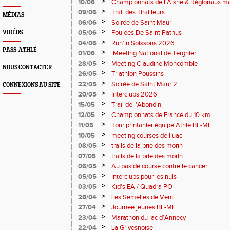
>
10/06
Championnats de l'Aisne & Régionaux ma
>
09/06
Trail des Tirailleurs
MÉDIAS
>
06/06
Soirée de Saint Maur
>
05/06
Foulées De Saint Pathus
VIDÉOS
>
04/06
Run’In Soissons 2026
PASS-ATHLÉ
>
01/06
Meeting National de Tergnier
>
28/05
Meeting Claudine Moncomble
NOUS CONTACTER
>
26/05
Triathlon Poussins
>
22/05
Soirée de Saint Maur 2
CONNEXIONS AU SITE
>
20/05
Interclubs 2026
>
15/05
Trail de l'Abondin
>
12/05
Championnats de France du 10 km
>
11/05
Tour printanier équipe'Athlé BE-MI
>
10/05
meeting courses de l’uac
>
08/05
trails de la brie des morin
>
07/05
trails de la brie des morin
>
06/05
Au pas de course contre le cancer
>
05/05
Interclubs pour les nuls
>
03/05
Kid's EA / Quadra PO
>
28/04
Les Semelles de Vent
>
27/04
Journée jeunes BE-MI
>
23/04
Marathon du lac d’Annecy
>
22/04
La Grivesnoise