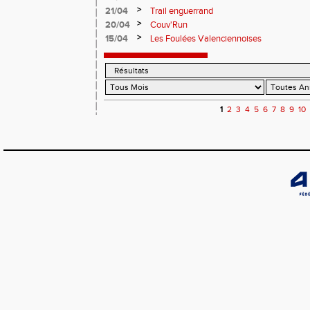
>
21/04
Trail enguerrand
>
20/04
Couv'Run
>
15/04
Les Foulées Valenciennoises
1
2
3
4
5
6
7
8
9
10