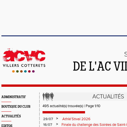
DE L'AC V
ACTUALITÉS
ADMINISTRATIF
495 actualité(s) trouvée(s) | Page 1/10
BOUTIQUE DU CLUB
ACTUALITÉS
>
29/07
Athlé’Stival 2026
>
16/07
Finale du challenge des Soirées de Saint
EDITOS