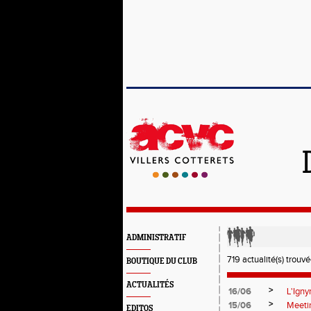
ADMINISTRATIF
719 actualité(s) trouvé
BOUTIQUE DU CLUB
ACTUALITÉS
>
16/06
L'Ign
>
15/06
Meetin
EDITOS