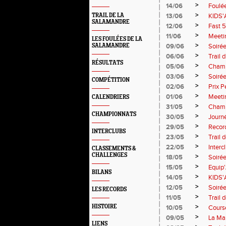
>
14/06
Foulé
>
TRAIL DE LA
13/06
KIDS'
SALAMANDRE
>
12/06
Fast 
>
11/06
Meetin
LES FOULÉES DE LA
>
SALAMANDRE
09/06
Soiré
>
06/06
Trail 
RÉSULTATS
>
05/06
Champ
>
03/06
Soiré
COMPÉTITION
>
02/06
Prix P
>
01/06
Meeti
CALENDRIERS
>
31/05
Champ
CHAMPIONNATS
>
30/05
Journ
>
29/05
Record
INTERCLUBS
>
23/05
Trail 
>
22/05
Inter
CLASSEMENTS &
CHALLENGES
>
18/05
Soiré
>
15/05
Equip
BILANS
>
14/05
KIDS'A
>
12/05
Soirée
LES RECORDS
>
11/05
Trail 
>
HISTOIRE
10/05
Cours
>
09/05
La Ma
LIENS