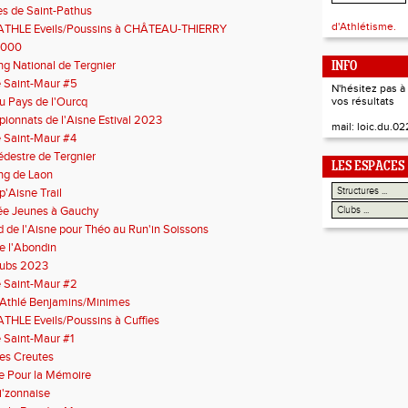
es de Saint-Pathus
d'Athlétisme.
ATHLE Eveils/Poussins à CHÂTEAU-THIERRY
5000
g National de Tergnier
INFO
e Saint-Maur #5
N'hésitez pas 
du Pays de l'Ourcq
vos résultats
ionnats de l'Aisne Estival 2023
mail: loic.du.
e Saint-Maur #4
édestre de Tergnier
LES ESPACES
ng de Laon
'Aisne Trail
ée Jeunes à Gauchy
 de l'Aisne pour Théo au Run'in Soissons
de l'Abondin
clubs 2023
e Saint-Maur #2
'Athlé Benjamins/Minimes
THLE Eveils/Poussins à Cuffies
 Saint-Maur #1
des Creutes
e Pour la Mémoire
i'zonnaise