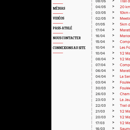
>
08/05
Trail 
>
04/05
20 km
MÉDIAS
>
03/05
10km 
>
02/05
Meeti
VIDÉOS
>
01/05
5km d
PASS-ATHLÉ
>
17/04
Marat
>
16/04
Mario
NOUS CONTACTER
>
15/04
Compé
>
10/04
Les F
CONNEXIONS AU SITE
>
10/04
1/2 M
>
08/04
1/2 M
>
07/04
Compé
>
06/04
Marat
>
04/04
La Sen
>
03/04
Foulé
>
30/03
Foulée
>
26/03
Champ
>
23/03
La Jau
>
22/03
Trail 
>
21/03
1/2 Ma
>
20/03
1/2 M
>
17/03
1/2 M
>
16/03
Saumu