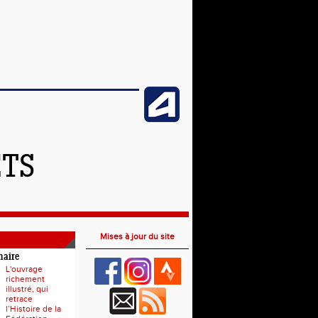
ETS
Mises à jour du site
naire
L'ouvrage
richement
illustré, qui
retrace
l’Histoire de la