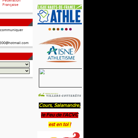
Fédération
Française
à communiquer
02200@hotmail.com
Cours, Salamandre,
le Feu de l'ACVC
est en toi !