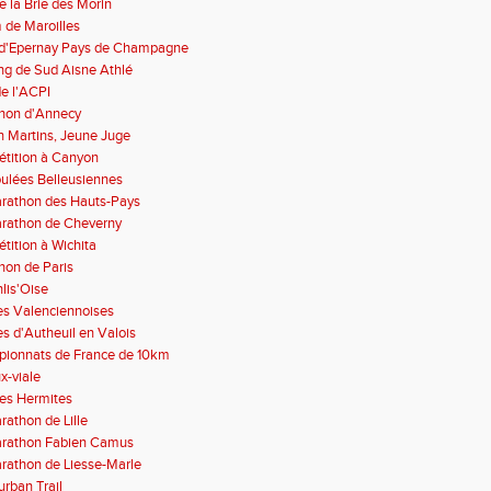
de la Brie des Morin
 de Maroilles
d'Epernay Pays de Champagne
ng de Sud Aisne Athlé
e l'ACPI
hon d'Annecy
n Martins, Jeune Juge
tition à Canyon
oulées Belleusiennes
arathon des Hauts-Pays
arathon de Cheverny
tition à Wichita
hon de Paris
lis'Oise
es Valenciennoises
s d'Autheuil en Valois
ionnats de France de 10km
x-viale
des Hermites
rathon de Lille
arathon Fabien Camus
arathon de Liesse-Marle
rban Trail