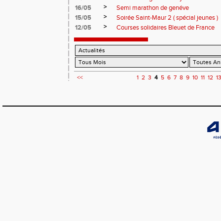
>
16/05
Semi marathon de genéve
>
15/05
Soirée Saint-Maur 2 ( spécial jeunes )
>
12/05
Courses solidaires Bleuet de France
<<
1
2
3
4
5
6
7
8
9
10
11
12
1