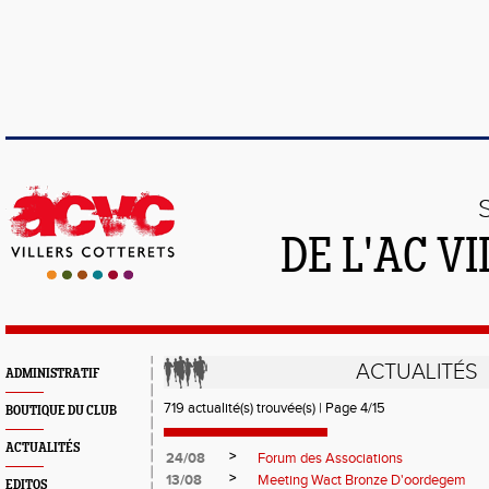
DE L'AC V
ACTUALITÉS
ADMINISTRATIF
719 actualité(s) trouvée(s) | Page 4/15
BOUTIQUE DU CLUB
ACTUALITÉS
>
24/08
Forum des Associations
>
13/08
Meeting Wact Bronze D'oordegem
EDITOS