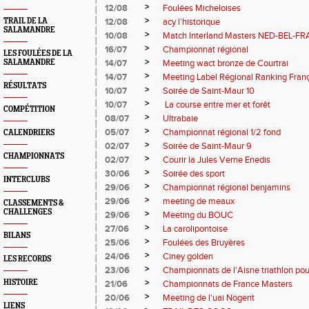
>
12/08
Foulées Micheloises
>
TRAIL DE LA
12/08
acy l’historique
SALAMANDRE
>
10/08
Match Interland Masters NED-BEL-F
>
16/07
Championnat régional
LES FOULÉES DE LA
>
SALAMANDRE
14/07
Meeting wact bronze de Courtrai
>
14/07
Meeting Label Régional Ranking Franç
RÉSULTATS
>
10/07
Soirée de Saint-Maur 10
>
10/07
La course entre mer et forêt
COMPÉTITION
>
08/07
Ultrabaie
>
05/07
Championnat régional 1/2 fond
CALENDRIERS
>
02/07
Soirée de Saint-Maur 9
CHAMPIONNATS
>
02/07
Courir la Jules Verne Enedis
>
30/06
Soirée des sport
INTERCLUBS
>
29/06
Championnat régional benjamins
>
29/06
meeting de meaux
CLASSEMENTS &
CHALLENGES
>
29/06
Meeting du BOUC
>
27/06
La carolipontoise
BILANS
>
25/06
Foulées des Bruyères
>
24/06
Ciney golden
LES RECORDS
>
23/06
Championnats de l'Aisne triathlon pou
>
HISTOIRE
21/06
Championnats de France Masters
>
20/06
Meeting de l'uai Nogent
LIENS