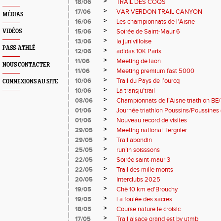
>
18/06
TRAIL DES COQS
>
17/06
VAR VERDON TRAIL CANYON
MÉDIAS
>
16/06
Les championnats de l'Aisne
>
15/06
Soirée de Saint-Maur 6
VIDÉOS
>
13/06
la junivilloise
PASS-ATHLÉ
>
12/06
adidas 10K Paris
>
11/06
Meeting de laon
NOUS CONTACTER
>
11/06
Meeting premium fast 5000
>
10/06
Trail du Pays de l’ourcq
CONNEXIONS AU SITE
>
10/06
La transju’trail
>
08/06
Championnats de l’Aisne triathlon BE
>
01/06
Journée triathlon Poussins/Poussines
>
01/06
Nouveau record de visites
>
29/05
Meeting national Tergnier
>
29/05
Trail abondin
>
25/05
run’in soisssons
>
22/05
Soirée saint-maur 3
>
22/05
Trail des mille monts
>
20/05
Interclubs 2025
>
19/05
Chè 10 km ed'Brouchy
>
19/05
La foulée des sacres
>
18/05
Course nature le croisic
>
17/05
Trail alsace grand est by utmb