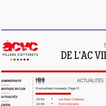
DE L'AC V
ACTUALITÉS
ADMINISTRATIF
13 actualité(s) trouvée(s) | Page 1/1
BOUTIQUE DU CLUB
ACTUALITÉS
>
29/09
Les Deux Châteaux
>
23/09
5 km d’Amiens
EDITOS