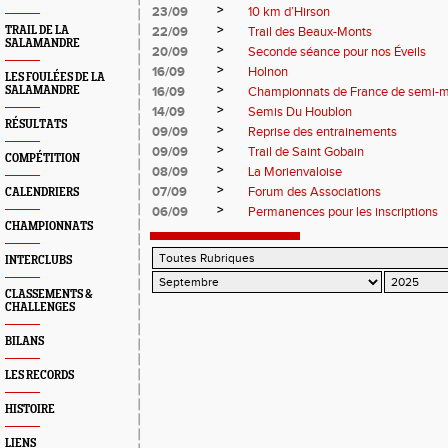
>
23/09
10 km d’Hirson
>
TRAIL DE LA
22/09
Trail des Beaux-Monts
SALAMANDRE
>
20/09
Seconde séance pour nos Éveils
>
16/09
Holnon
LES FOULÉES DE LA
>
SALAMANDRE
16/09
Championnats de France de semi-
>
14/09
Semis Du Houblon
RÉSULTATS
>
09/09
Reprise des entrainements
>
09/09
Trail de Saint Gobain
COMPÉTITION
>
08/09
La Morienvaloise
>
07/09
Forum des Associations
CALENDRIERS
>
06/09
Permanences pour les inscriptions
CHAMPIONNATS
INTERCLUBS
CLASSEMENTS &
CHALLENGES
BILANS
LES RECORDS
HISTOIRE
LIENS