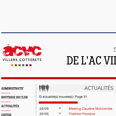
DE L'AC V
ACTUALITÉS
ADMINISTRATIF
13 actualité(s) trouvée(s) | Page 1/1
BOUTIQUE DU CLUB
ACTUALITÉS
>
28/05
Meeting Claudine Moncomble
>
26/05
Triathlon Poussins
EDITOS