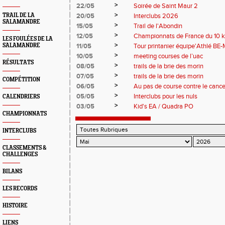
>
22/05
Soirée de Saint Maur 2
>
TRAIL DE LA
20/05
Interclubs 2026
SALAMANDRE
>
15/05
Trail de l'Abondin
>
12/05
Championnats de France du 10 
LES FOULÉES DE LA
>
SALAMANDRE
11/05
Tour printanier équipe'Athlé BE-
>
10/05
meeting courses de l’uac
RÉSULTATS
>
08/05
trails de la brie des morin
>
07/05
trails de la brie des morin
COMPÉTITION
>
06/05
Au pas de course contre le cance
>
05/05
Interclubs pour les nuls
CALENDRIERS
>
03/05
Kid's EA / Quadra PO
CHAMPIONNATS
INTERCLUBS
CLASSEMENTS &
CHALLENGES
BILANS
LES RECORDS
HISTOIRE
LIENS