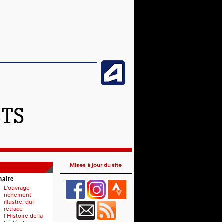
ETS
Mises à jour du site
naire
L'ouvrage
richement
illustré, qui
retrace
l’Histoire de la