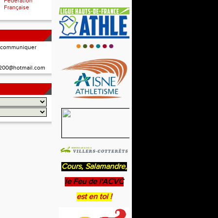
Fédération
Française
à communiquer
02200@hotmail.com
Cours, Salamandre,
le Feu de l'ACVC
est en toi !