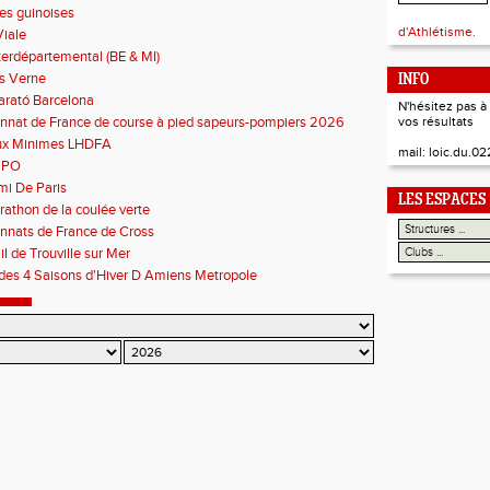
es guinoises
d'Athlétisme.
Viale
terdépartemental (BE & MI)
es Verne
INFO
arató Barcelona
N'hésitez pas 
nat de France de course à pied sapeurs-pompiers 2026
vos résultats
ux Minimes LHDFA
mail: loic.du.
n PO
i De Paris
LES ESPACES
athon de la coulée verte
nats de France de Cross
il de Trouville sur Mer
des 4 Saisons d'Hiver D Amiens Metropole