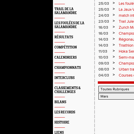
>
25/03
Les foulé
>
TRAIL DE LA
25/03
La Jaux-
SALAMANDRE
>
24/03
match in
>
23/03
Trail Jul
LES FOULÉES DE LA
>
SALAMANDRE
16/03
Zurich M
>
16/03
Champion
RÉSULTATS
>
14/03
Régiona
>
14/03
Triathlo
COMPÉTITION
>
11/03
Hoka Sem
>
10/03
Semi-mar
CALENDRIERS
>
09/03
Champion
CHAMPIONNATS
>
08/03
Urban tra
>
04/03
Courses 
INTERCLUBS
CLASSEMENTS &
CHALLENGES
BILANS
LES RECORDS
HISTOIRE
LIENS