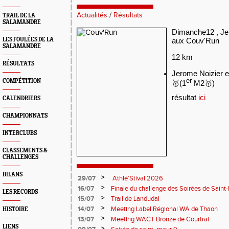
Actualités
/
Résultats
TRAIL DE LA
SALAMANDRE
Dimanche12 , Jer
LES FOULÉES DE LA
aux Couv'Run
SALAMANDRE
12 km
RÉSULTATS
Jerome Noizier e
er
COMPÉTITION
🥇
(1
M2
🥇
)
résultat
ici
CALENDRIERS
CHAMPIONNATS
INTERCLUBS
CLASSEMENTS &
CHALLENGES
BILANS
>
29/07
Athlé’Stival 2026
>
16/07
Finale du challenge des Soirées de Saint
LES RECORDS
>
15/07
Trail de Landudal
>
14/07
Meeting Label Régional WA de Thaon
HISTOIRE
>
13/07
Meeting WACT Bronze de Courtrai
LIENS
>