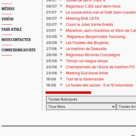
09/07
Soirée de saint- maur 9
>
08/07
Régionaux CJES sauf demi-fond
MÉDIAS
>
07/07
La course entre mer et forêt Semi-marath
Plage
>
06/07
Meeting EHA USTA
VIDÉOS
>
02/07
Courir la Jules Verne Enedis
PASS-ATHLÉ
>
01/07
Marathon, semi-marathon et 10km de Cal
>
30/06
Régionaux Benjamin(e)s Tourcoing
NOUS CONTACTER
>
28/06
Les Foulées des Bruyères
>
27/06
Le triathlon de Deauville
CONNEXIONS AU SITE
>
26/06
Régionaux Minimes Compiègne
>
25/06
Tempo run league eacpa
>
24/06
Championnats de l'Aisne de triathlon PO
>
23/06
Meeting Sud Aisne Athle
>
19/06
Trail de la Salamandre
>
18/06
La foulée des sacres - 5 et 10 kilometres