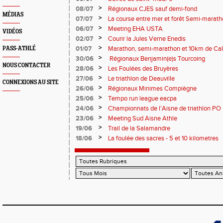
>
08/07
Régionaux CJES sauf demi-fond
MÉDIAS
>
07/07
La course entre mer et forêt Semi-marath
Plage
>
06/07
Meeting EHA USTA
VIDÉOS
>
02/07
Courir la Jules Verne Enedis
>
01/07
Marathon, semi-marathon et 10km de Cal
PASS-ATHLÉ
>
30/06
Régionaux Benjamin(e)s Tourcoing
NOUS CONTACTER
>
28/06
Les Foulées des Bruyères
>
27/06
Le triathlon de Deauville
CONNEXIONS AU SITE
>
26/06
Régionaux Minimes Compiègne
>
25/06
Tempo run league eacpa
>
24/06
Championnats de l'Aisne de triathlon PO
>
23/06
Meeting Sud Aisne Athle
>
19/06
Trail de la Salamandre
>
18/06
La foulée des sacres - 5 et 10 kilometres