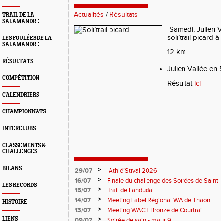
Actualités
/
Résultats
TRAIL DE LA
SALAMANDRE
Samedi, Julien Va
soli’trail picard
LES FOULÉES DE LA
SALAMANDRE
12 km
RÉSULTATS
Julien Vallée en 
COMPÉTITION
Résultat
ici
CALENDRIERS
CHAMPIONNATS
INTERCLUBS
CLASSEMENTS &
CHALLENGES
BILANS
>
29/07
Athlé’Stival 2026
>
16/07
Finale du challenge des Soirées de Saint
LES RECORDS
>
15/07
Trail de Landudal
>
14/07
Meeting Label Régional WA de Thaon
HISTOIRE
>
13/07
Meeting WACT Bronze de Courtrai
>
LIENS
09/07
Soirée de saint- maur 9