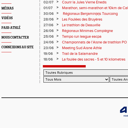
>
02/07
Courir la Jules Verne Enedis
>
01/07
Marathon, semi-marathon et 10km de Cal
MÉDIAS
>
30/06
Régionaux Benjamin(e)s Tourcoing
VIDÉOS
>
28/06
Les Foulées des Bruyères
>
27/06
Le triathlon de Deauville
PASS-ATHLÉ
>
26/06
Régionaux Minimes Compiègne
>
25/06
Tempo run league eacpa
NOUS CONTACTER
>
24/06
Championnats de l'Aisne de triathlon PO
>
CONNEXIONS AU SITE
23/06
Meeting Sud Aisne Athle
>
19/06
Trail de la Salamandre
>
18/06
La foulée des sacres - 5 et 10 kilometres