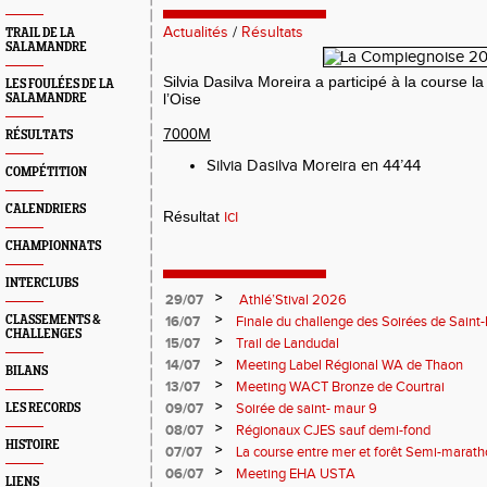
Actualités
/
Résultats
TRAIL DE LA
SALAMANDRE
Silvia Dasilva Moreira a participé à la course
LES FOULÉES DE LA
l’Oise
SALAMANDRE
7000M
RÉSULTATS
Silvia Dasilva Moreira en 44’44
COMPÉTITION
CALENDRIERS
Résultat
ici
CHAMPIONNATS
INTERCLUBS
>
29/07
Athlé’Stival 2026
>
CLASSEMENTS &
16/07
Finale du challenge des Soirées de Saint
CHALLENGES
>
15/07
Trail de Landudal
>
14/07
Meeting Label Régional WA de Thaon
BILANS
>
13/07
Meeting WACT Bronze de Courtrai
>
09/07
Soirée de saint- maur 9
LES RECORDS
>
08/07
Régionaux CJES sauf demi-fond
HISTOIRE
>
07/07
La course entre mer et forêt Semi-marath
Plage
>
06/07
Meeting EHA USTA
LIENS