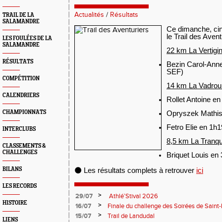
Actualités
/
Résultats
TRAIL DE LA
SALAMANDRE
Ce dimanche, cin
le Trail des Avent
LES FOULÉES DE LA
SALAMANDRE
22 km La Vertigi
RÉSULTATS
Bezin Carol-Ann
SEF)
COMPÉTITION
14 km La Vadroui
CALENDRIERS
Rollet Antoine e
CHAMPIONNATS
Opryszek Mathis
Fetro Elie en 1h1
INTERCLUBS
8,5 km La Tranqui
CLASSEMENTS &
CHALLENGES
Briquet Louis en
BILANS
⚫
Les résultats complets à retrouver
ici
LES RECORDS
>
29/07
Athlé’Stival 2026
HISTOIRE
>
16/07
Finale du challenge des Soirées de Saint
>
15/07
Trail de Landudal
LIENS