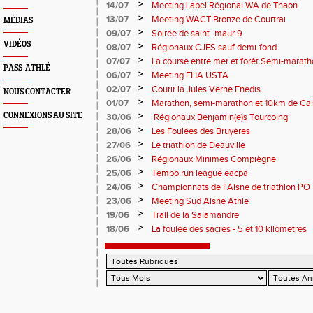
>
14/07
Meeting Label Régional WA de Thaon
>
13/07
Meeting WACT Bronze de Courtrai
MÉDIAS
>
09/07
Soirée de saint- maur 9
VIDÉOS
>
08/07
Régionaux CJES sauf demi-fond
>
07/07
La course entre mer et forêt Semi-marath
PASS-ATHLÉ
Plage
>
06/07
Meeting EHA USTA
>
02/07
Courir la Jules Verne Enedis
NOUS CONTACTER
>
01/07
Marathon, semi-marathon et 10km de Cal
>
CONNEXIONS AU SITE
30/06
Régionaux Benjamin(e)s Tourcoing
>
28/06
Les Foulées des Bruyères
>
27/06
Le triathlon de Deauville
>
26/06
Régionaux Minimes Compiègne
>
25/06
Tempo run league eacpa
>
24/06
Championnats de l'Aisne de triathlon PO
>
23/06
Meeting Sud Aisne Athle
>
19/06
Trail de la Salamandre
>
18/06
La foulée des sacres - 5 et 10 kilometres