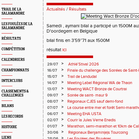
Actualités
/
Résultats
TRAIL DE LA
SALAMANDRE
LES FOULÉES DE LA
Samedi , aymani bilal a participé un 1500M a
SALAMANDRE
D'oordegem en Belgique
RÉSULTATS
bilal finis en 3’59’’71 aux 1500M
COMPÉTITION
résultat
ici
CALENDRIERS
>
29/07
Athlé’Stival 2026
>
16/07
Finale du challenge des Soirées de Saint
CHAMPIONNATS
>
15/07
Trail de Landudal
INTERCLUBS
>
14/07
Meeting Label Régional WA de Thaon
>
13/07
Meeting WACT Bronze de Courtrai
CLASSEMENTS &
>
09/07
Soirée de saint- maur 9
CHALLENGES
>
08/07
Régionaux CJES sauf demi-fond
BILANS
>
07/07
La course entre mer et forêt Semi-marath
Plage
>
06/07
Meeting EHA USTA
LES RECORDS
>
02/07
Courir la Jules Verne Enedis
>
01/07
Marathon, semi-marathon et 10km de Cal
HISTOIRE
>
30/06
Régionaux Benjamin(e)s Tourcoing
LIENS
>
28/06
Les Foulées des Bruyères