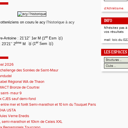
d'Athlétisme.
INFO
cotteréziens
on
couru
le acy l
’historique à acy
N'hésitez pas 
vos résultats
er
re-Antoine : 21’12’’ 1er M
(1
Esm
🥇
)
mail: loic.du.
éme
er
 23’21’’ 2
M
🥈
(1
Sem
🥇
)
LES ESPACES
val 2026
 challenge des Soirées de Saint-Maur
Landudal
Label Régional WA de Thaon
WACT Bronze de Courtrai
 saint- maur 9
x CJES sauf demi-fond
 entre mer et forêt Semi-marathon et 10 km du Touquet Paris
 EHA USTA
 Jules Verne Enedis
, semi-marathon et 10km de Calais XXL
x Benjamin(e)s Tourcoing