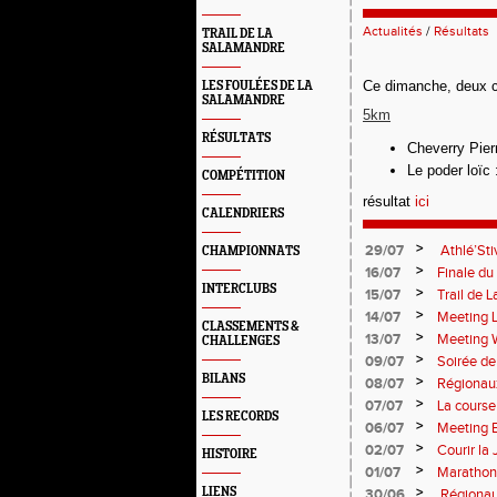
Actualités
/
Résultats
TRAIL DE LA
SALAMANDRE
Ce dimanche, deux
LES FOULÉES DE LA
SALAMANDRE
5km
RÉSULTATS
Cheverry Pier
Le poder loïc :
COMPÉTITION
résultat
ici
CALENDRIERS
>
29/07
Athlé’Sti
CHAMPIONNATS
>
16/07
Finale du
INTERCLUBS
>
15/07
Trail de 
>
14/07
Meeting 
CLASSEMENTS &
>
13/07
Meeting 
CHALLENGES
>
09/07
Soirée de
BILANS
>
08/07
Régionau
>
07/07
La course
LES RECORDS
Plage
>
06/07
Meeting
>
02/07
Courir la
HISTOIRE
>
01/07
Marathon
>
LIENS
30/06
Régionau