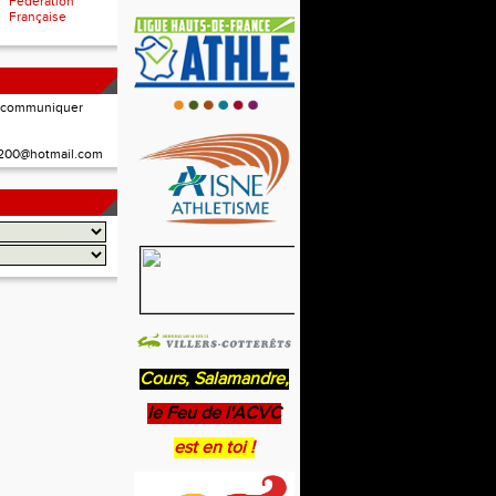
Fédération
Française
à communiquer
02200@hotmail.com
Cours, Salamandre,
le Feu de l'ACVC
est en toi !