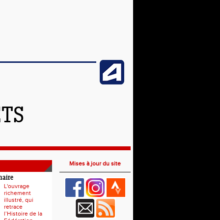
ETS
Mises à jour du site
naire
L'ouvrage
richement
illustré, qui
retrace
l’Histoire de la