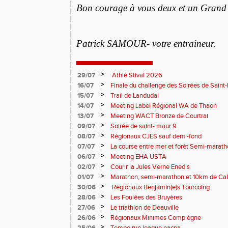
Bon courage à vous deux et un Grand 
Patrick SAMOUR- votre entraineur.
>
29/07
Athlé’Stival 2026
>
16/07
Finale du challenge des Soirées de Saint
>
15/07
Trail de Landudal
>
14/07
Meeting Label Régional WA de Thaon
>
13/07
Meeting WACT Bronze de Courtrai
>
09/07
Soirée de saint- maur 9
>
08/07
Régionaux CJES sauf demi-fond
>
07/07
La course entre mer et forêt Semi-marath
Plage
>
06/07
Meeting EHA USTA
>
02/07
Courir la Jules Verne Enedis
>
01/07
Marathon, semi-marathon et 10km de Cal
>
30/06
Régionaux Benjamin(e)s Tourcoing
>
28/06
Les Foulées des Bruyères
>
27/06
Le triathlon de Deauville
>
26/06
Régionaux Minimes Compiègne
>