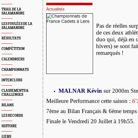
Actualités
TRAIL DE LA
SALAMANDRE
LES FOULÉES DE LA
Pas de réelles su
SALAMANDRE
de ces deux athlèt
duo qui, déjà en c
RÉSULTATS
hivers) se sont fa
COMPÉTITION
remarqués !
CALENDRIERS
CHAMPIONNATS
INTERCLUBS
MALNAR Kévin
sur 2000m Ste
CLASSEMENTS &
CHALLENGES
Meilleure Performance cette saison :
6'
BILANS
7ème au Bilan Français & 6ème temps 
LES RECORDS
Finale le Vendredi 20 Juillet à 19h55.
HISTOIRE
LIENS