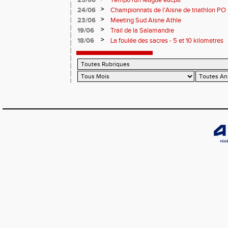
25/06
Tempo run league eacpa
>
24/06
Championnats de l'Aisne de triathlon PO
>
23/06
Meeting Sud Aisne Athle
>
19/06
Trail de la Salamandre
>
18/06
La foulée des sacres - 5 et 10 kilometres