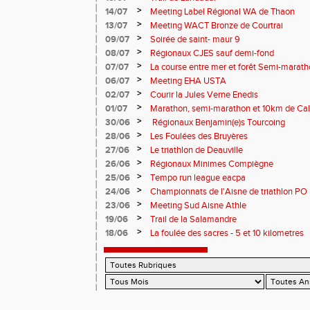
>
14/07
Meeting Label Régional WA de Thaon
>
13/07
Meeting WACT Bronze de Courtrai
>
09/07
Soirée de saint- maur 9
>
08/07
Régionaux CJES sauf demi-fond
>
07/07
La course entre mer et forêt Semi-marath
Plage
>
06/07
Meeting EHA USTA
>
02/07
Courir la Jules Verne Enedis
>
01/07
Marathon, semi-marathon et 10km de Cal
>
30/06
Régionaux Benjamin(e)s Tourcoing
>
28/06
Les Foulées des Bruyères
>
27/06
Le triathlon de Deauville
>
26/06
Régionaux Minimes Compiègne
>
25/06
Tempo run league eacpa
>
24/06
Championnats de l'Aisne de triathlon PO
>
23/06
Meeting Sud Aisne Athle
>
19/06
Trail de la Salamandre
>
18/06
La foulée des sacres - 5 et 10 kilometres