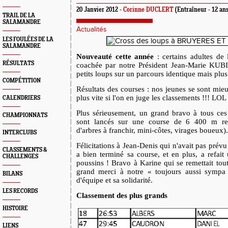
20 Janvier 2012 -
Corinne DUCLERT
(Entraîneur - 12 ans
TRAIL DE LA
SALAMANDRE
Actualités
LES FOULÉES DE LA
SALAMANDRE
Nouveauté cette année
: certains adultes de
RÉSULTATS
coachée par notre Président Jean-Marie KUB
petits loups sur un parcours identique mais plus
COMPÉTITION
Résultats des courses : nos jeunes se sont mie
plus vite si l'on en juge les classements !!! LOL
CALENDRIERS
Plus sérieusement, un grand bravo à tous ces
CHAMPIONNATS
sont lancés sur une course de 6 400 m rel
d'arbres à franchir, mini-côtes, virages boueux).
INTERCLUBS
Félicitations à Jean-Denis qui n'avait pas prévu 
CLASSEMENTS &
a bien terminé sa course, et en plus, a refait
CHALLENGES
poussins ! Bravo à Karine qui se remettait tout
grand merci à notre « toujours aussi sympa
BILANS
d'équipe et sa solidarité.
LES RECORDS
Classement des plus grands
HISTOIRE
LIENS